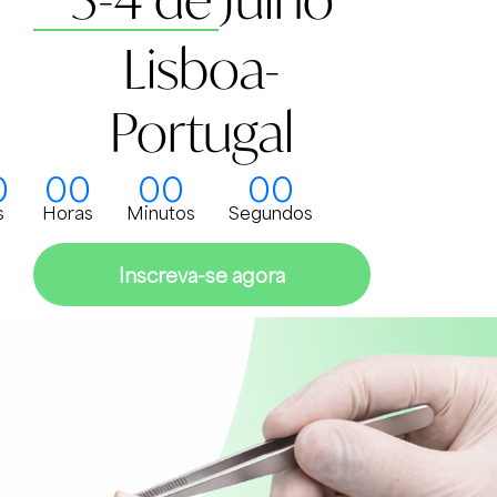
Lisboa-
Portugal
0
00
00
00
s
Horas
Minutos
Segundos
Inscreva-se agora