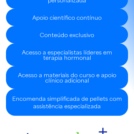
Apoio científico contínuo
Conteúdo exclusivo
Acesso a especialistas líderes em
terapia hormonal
Acesso a materiais do curso e apoio
clínico adicional
Encomenda simplificada de pellets com
assistência especializada