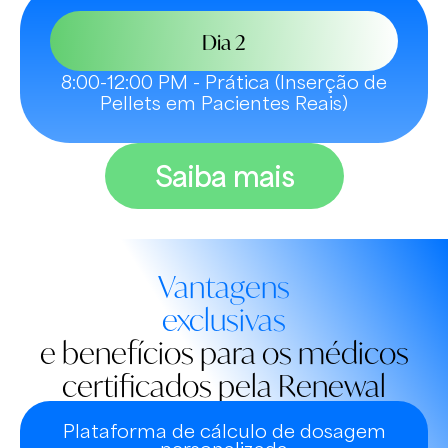
Dia 2
8:00-12:00 PM - Prática (Inserção de
Pellets em Pacientes Reais)
Saiba mais
Vantagens
exclusivas
e benefícios para os médicos
certificados pela Renewal
Plataforma de cálculo de dosagem
personalizada