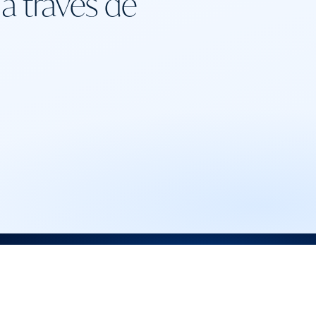
a través de
+33 6 30 23 44 63
info@renewalhow.com