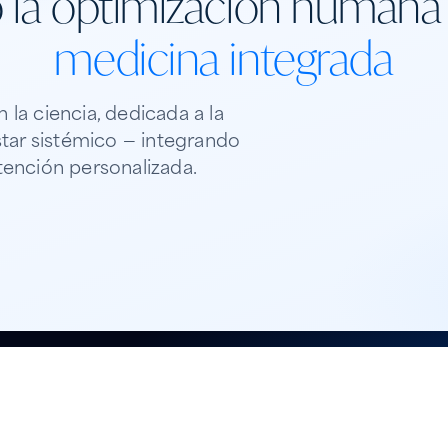
la optimización humana 
medicina integrada
la ciencia, dedicada a la
star sistémico — integrando
atención personalizada.
ife