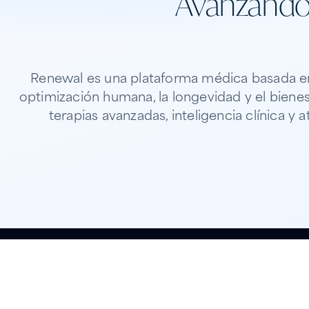
Avanzando 
Renewal es una plataforma médica basada en 
optimización humana, la longevidad y el biene
terapias avanzadas, inteligencia clínica y 
01
Nuestro propósito
Ingeniería de la longevidad, no solo tratar
enfermedades
Rewrite human longevity and quality of l