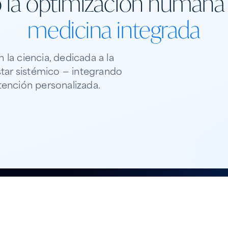
la optimización humana 
medicina integrada
la ciencia, dedicada a la
star sistémico — integrando
atención personalizada.
02
Lo que ofrecemos
Un ecosistema integrado para medicina de
precisión
ife