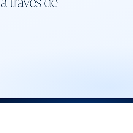
a través de
03
A quién servimos
Médicos, equipos clínicos y pacientes
+33 6 30 23 44 63
info@renewalhow.com